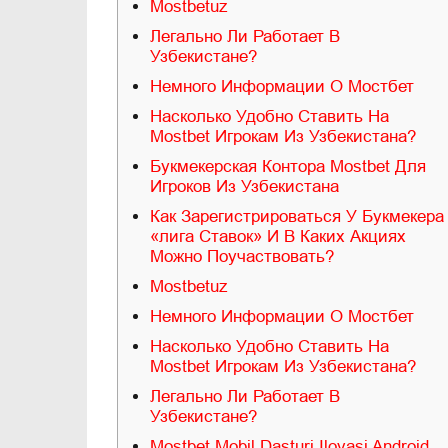
Mostbetuz
Легально Ли Работает В
Узбекистане?
Немного Информации О Мостбет
Насколько Удобно Ставить На
Mostbet Игрокам Из Узбекистана?
Букмекерская Контора Mostbet Для
Игроков Из Узбекистана
Как Зарегистрироваться У Букмекера
«лига Ставок» И В Каких Акциях
Можно Поучаствовать?
Mostbetuz
Немного Информации О Мостбет
Насколько Удобно Ставить На
Mostbet Игрокам Из Узбекистана?
Легально Ли Работает В
Узбекистане?
Mostbet Mobil Dasturi Ilovasi Android