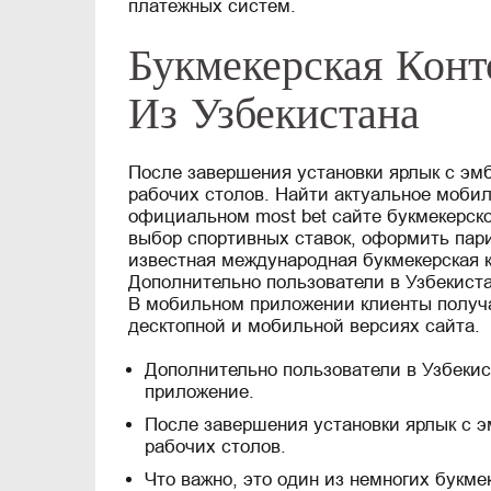
платежных систем.
Букмекерская Конт
Из Узбекистана
После завершения установки ярлык с эм
рабочих столов. Найти актуальное мобил
официальном most bet сайте букмекерско
выбор спортивных ставок, оформить пари
известная международная букмекерская к
Дополнительно пользователи в Узбекистан
В мобильном приложении клиенты получа
десктопной и мобильной версиях сайта.
Дополнительно пользователи в Узбекист
приложение.
После завершения установки ярлык с э
рабочих столов.
Что важно, это один из немногих букме