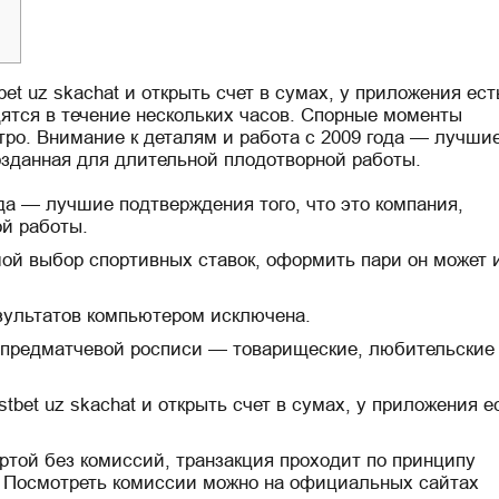
et uz skachat и открыть счет в сумах, у приложения ест
дятся в течение нескольких часов. Спорные моменты
ро. Внимание к деталям и работа с 2009 года — лучши
созданная для длительной плодотворной работы.
да — лучшие подтверждения того, что это компания,
й работы.
шой выбор спортивных ставок, оформить пари он может 
езультатов компьютером исключена.
в предматчевой росписи — товарищеские, любительские
tbet uz skachat и открыть счет в сумах, у приложения е
ртой без комиссий, транзакция проходит по принципу
. Посмотреть комиссии можно на официальных сайтах