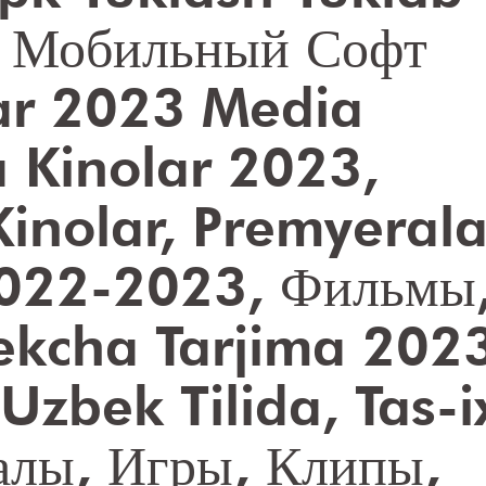
t Мобильный Софт
lar 2023 Media
 Kinolar 2023,
Kinolar, Premyerala
022-2023, Фильмы
ekcha Tarjima 2023
Uzbek Tilida, Tas-i
лы, Игры, Клипы,