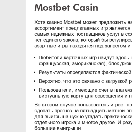
Mostbet Casin
Хотя казино Mostbet может предложить в
ассортимент предлагаемых игр является
самых надежных поставщиков услуг в сфе
нет единого закона, который бы регулир
азартные игры находятся под запретом и 
Любители карточных игр найдут здесь н
французская, американская), блек джек
Результаты определяются фактической 
Вероятно, что это связано с загрузкой
Пользователи, имеющие счет в платежн
виртуальную карту для совершения и п
Во втором случае пользователь играет п
сделать прогноз на пятнадцать матчей вп
для выигрыша нужно угадать практически
отдельного игрока и многое другое. И ре
большие выигрыши.