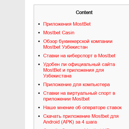
Content
Приложения MostBet
Mostbet Casin
Обзор букмекерской компании
Mostbet Узбекистан
Ставки на киберспорт в Mostbet
Удобен ли официальный сайта
MostBet и приложения для
Узбекистана
Приложение для компьютера
Ставки на виртуальный спорт в
приложении Mostbet
Наше мнение об операторе ставок
Скачать приложение Mostbet для
Android (APK) за 4 шага