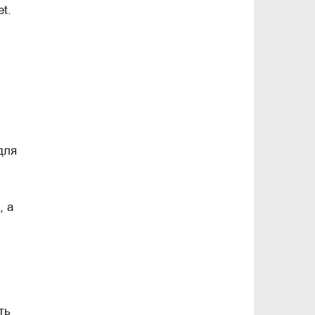
t.
для
, а
ть