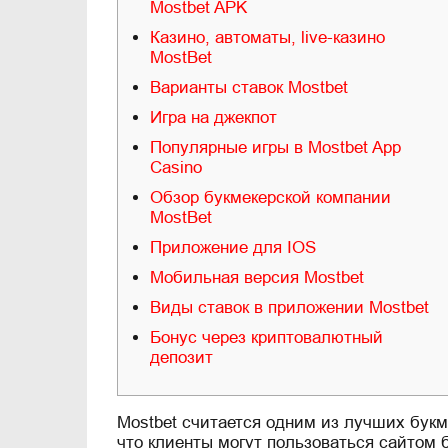
Mostbet APK
Казино, автоматы, live-казино
MostBet
Варианты ставок Mostbet
Игра на джекпот
Популярные игры в Mostbet App
Casino
Обзор букмекерской компании
MostBet
Приложение для IOS
Мобильная версия Mostbet
Виды ставок в приложении Mostbet
Бонус через криптовалютный
депозит
Mostbet считается одним из лучших букм
что клиенты могут пользоваться сайтом 