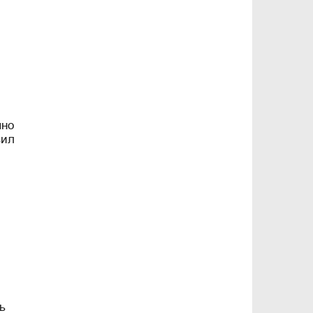
пно
вил
ь