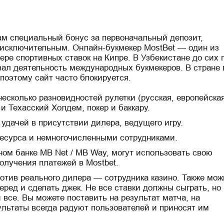
ам специальный бонус за первоначальный депозит,
 исключительным. Онлайн-букмекер MostBet — один из
ре спортивных ставок на Кипре. В Узбекистане до сих 
овал деятельность международных букмекеров. В стране 
поэтому сайт часто блокируется.
есколько разновидностей рулетки (русская, европейская
 и Техасский Холдем, покер и баккару.
удачей в присутствии дилера, ведущего игру.
 ресурса и немногочисленными сотрудниками.
ом банке MB Net / MB Way, могут использовать свою
олучения платежей в Mostbet.
ротив реального дилера — сотрудника казино. Также мож
еред и сделать джек. Не все ставки должны сыграть, но
 все. Вы можете поставить на результат матча, на
зультаты всегда радуют пользователей и приносят им