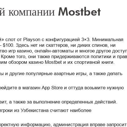
ой компании Mostbet
» слот от Playson с конфигурацией 3×3. Минимальная
 $100. Здесь нет ни скаттеров, ни диких спинов, ни
о игр казино, онлайн-автоматы и многое другое досту
. Кроме того, они также придерживаются политики и пра
им обзором казино Mostbet и их спортивной книги.
ты и другие популярные азартные игры, а также делать
рейдите в магазин App Store и оттуда возьмите нужную
зит, а также за выполнение определенных действий.
игроки из Узбекистана считают наиболее
рректную информацию, администрация вправе запросит