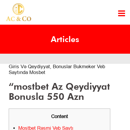
Skip
to
content
Articles
Giris Və Qeydiyyat, Bonuslar Bukmeker Veb
Saytında Mosbet
“mostbet Az Qeydiyyat
Bonusla 550 Azn
Content
Mostbet Rəsmi Veb Saytı