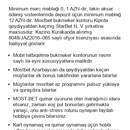
Minimum mərc məbləği 0, 1 AZN-dir, lakin əksər
ödəniş sistemlərində depozit üçün minimum məbləğ
12 AZN-dir. Mostbet bukmeker kontoru Kiprdə
qeydiyyatdan keçmiş StarBet N. V şirkətinə
məxsusdur. Kazino Kurakaoda alınmış
8048/JAZ2016–065 saylı ofşor lisenziyası əsasında
fəaliyyət göstərir.
Mobil tətbiqetmə bukmeker kontorunun rəsmi
saytı ilə eyni xüsusiyyətlərə malikdir.
Mostbet Azərbaycan-da qeydiyyatdan keçən
müştərilər ilk bonus təklifindən yararlana bilərlər.
Müştərilər mostbet az proqramını pulsuz yükləyə
və quraşdıra bilərlər.
MOST-BET qumar oyununa olan marağınızı idarə
etsəniz, zaman xoş pul bonusları gətirməklə
yanaşı, onu anti-stress rolunu oynayan faydalı
hobbiyə çevirə bilərsiniz.
Kart oynamaq və qumar oynamaq üçün hobbi