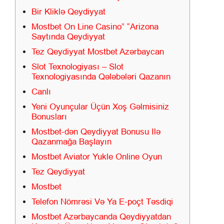
Bir Kliklə Qeydiyyat
Mostbet On Line Casino” “Arizona
Saytında Qeydiyyat
Tez Qeydiyyat Mostbet Azərbaycan
Slot Texnologiyası – Slot
Texnologiyasında Qələbələri Qazanın
Canlı
Yeni Oyunçular Üçün Xoş Gəlmisiniz
Bonusları
Mostbet-dən Qeydiyyat Bonusu Ilə
Qazanmağa Başlayın
Mostbet Aviator Yukle Online Oyun
Tez Qeydiyyat
Mostbet
Telefon Nömrəsi Və Ya E-poçt Təsdiqi
Mostbet Azərbaycanda Qeydiyyatdan