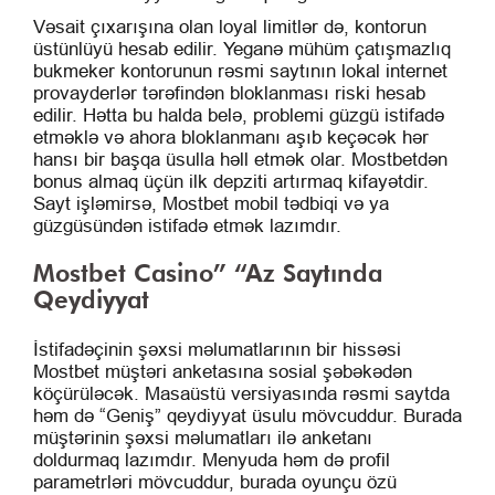
Vəsait çıxarışına olan loyal limitlər də, kontorun
üstünlüyü hesab edilir. Yeganə mühüm çatışmazlıq
bukmeker kontorunun rəsmi saytının lokal internet
provayderlər tərəfindən bloklanması riski hesab
edilir. Hətta bu halda belə, problemi güzgü istifadə
etməklə və ahora bloklanmanı aşıb keçəcək hər
hansı bir başqa üsulla həll etmək olar. Mostbetdən
bonus almaq üçün ilk depziti artırmaq kifayətdir.
Sayt işləmirsə, Mostbet mobil tədbiqi və ya
güzgüsündən istifadə etmək lazımdır.
Mostbet Casino” “Az Saytında
Qeydiyyat
İstifadəçinin şəxsi məlumatlarının bir hissəsi
Mostbet müştəri anketasına sosial şəbəkədən
köçürüləcək. Masaüstü versiyasında rəsmi saytda
həm də “Geniş” qeydiyyat üsulu mövcuddur. Burada
müştərinin şəxsi məlumatları ilə anketanı
doldurmaq lazımdır. Menyuda həm də profil
parametrləri mövcuddur, burada oyunçu özü