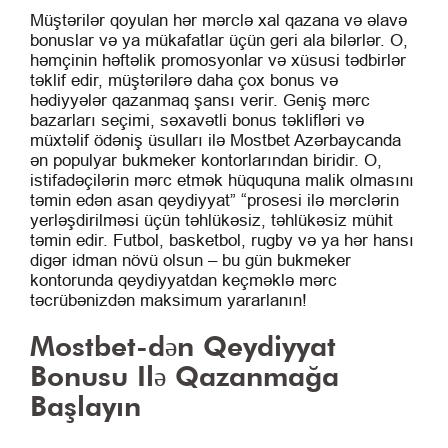
Müştərilər qoyulan hər mərclə xal qazana və əlavə
bonuslar və ya mükafatlar üçün geri ala bilərlər. O,
həmçinin həftəlik promosyonlar və xüsusi tədbirlər
təklif edir, müştərilərə daha çox bonus və
hədiyyələr qazanmaq şansı verir. Geniş mərc
bazarları seçimi, səxavətli bonus təklifləri və
müxtəlif ödəniş üsulları ilə Mostbet Azərbaycanda
ən populyar bukmeker kontorlarından biridir. O,
istifadəçilərin mərc etmək hüququna malik olmasını
təmin edən asan qeydiyyat” “prosesi ilə mərclərin
yerləşdirilməsi üçün təhlükəsiz, təhlükəsiz mühit
təmin edir. Futbol, basketbol, rugby və ya hər hansı
digər idman növü olsun – bu gün bukmeker
kontorunda qeydiyyatdan keçməklə mərc
təcrübənizdən maksimum yararlanın!
Mostbet-dən Qeydiyyat
Bonusu Ilə Qazanmağa
Başlayın