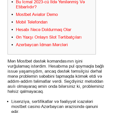
Bu Icmal 2023-cü Ildə Yenilənmiş Və
Etibarlıdır?
Mostbet Aviator Demo
Mobil Telefondan
Hesabı Necə Doldurmaq Olar
Ən Yaxşı Onlayn Slot Tərtibatçıları
Azerbaycan İdman Mərcləri
Mən Mostbet dəstək komandasının işini
vurğulamaq istərdim. Hesabıma pul qoymaqla bağlı
issue yaşamışdım, ancaq dəstək təmsilçisi dərhal
mənə problemin səbəbini tapmaqda kömək etdi və
addım-addım təlimatlar verdi. Seçdiyiniz metoddan
asılı olmayaraq əmin onda bilərsiniz ki, probleminiz
həlsiz qalmayacaq.
Lisenziya, sertifikatlar və fəaliyyət icazələri
mostbet casino Azərbaycan ərazisində qanuni
edir.