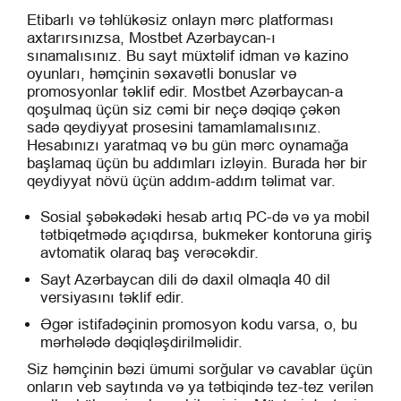
Etibarlı və təhlükəsiz onlayn mərc platforması
axtarırsınızsa, Mostbet Azərbaycan-ı
sınamalısınız. Bu sayt müxtəlif idman və kazino
oyunları, həmçinin səxavətli bonuslar və
promosyonlar təklif edir. Mostbet Azərbaycan-a
qoşulmaq üçün siz cəmi bir neçə dəqiqə çəkən
sadə qeydiyyat prosesini tamamlamalısınız.
Hesabınızı yaratmaq və bu gün mərc oynamağa
başlamaq üçün bu addımları izləyin. Burada hər bir
qeydiyyat növü üçün addım-addım təlimat var.
Sosial şəbəkədəki hesab artıq PC-də və ya mobil
tətbiqetmədə açıqdırsa, bukmeker kontoruna giriş
avtomatik olaraq baş verəcəkdir.
Sayt Azərbaycan dili də daxil olmaqla 40 dil
versiyasını təklif edir.
Əgər istifadəçinin promosyon kodu varsa, o, bu
mərhələdə dəqiqləşdirilməlidir.
Siz həmçinin bəzi ümumi sorğular və cavablar üçün
onların veb saytında və ya tətbiqində tez-tez verilən