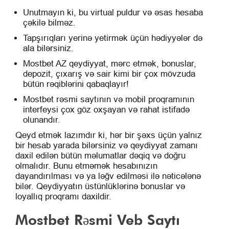
Unutmayın ki, bu virtual puldur və əsas hesaba
çəkilə bilməz.
Tapşırıqları yerinə yetirmək üçün hədiyyələr də
ala bilərsiniz.
Mostbet AZ qeydiyyat, mərc etmək, bonuslar,
depozit, çıxarış və sair kimi bir çox mövzuda
bütün rəqiblərini qabaqlayır!
Mostbet rəsmi saytının və mobil proqramının
interfeysi çox göz oxşayan və rahat istifadə
olunandır.
Qeyd etmək lazımdır ki, hər bir şəxs üçün yalnız
bir hesab yarada bilərsiniz və qeydiyyat zamanı
daxil edilən bütün məlumatlar dəqiq və doğru
olmalıdır. Bunu etməmək hesabınızın
dayandırılması və ya ləğv edilməsi ilə nəticələnə
bilər. Qeydiyyatın üstünlüklərinə bonuslar və
loyallıq proqramı daxildir.
Mostbet Rəsmi Veb Saytı