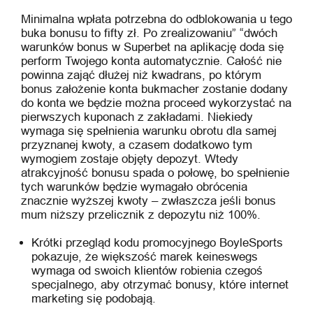
Minimalna wpłata potrzebna do odblokowania u tego
buka bonusu to fifty zł. Po zrealizowaniu” “dwóch
warunków bonus w Superbet na aplikację doda się
perform Twojego konta automatycznie. Całość nie
powinna zająć dłużej niż kwadrans, po którym
bonus założenie konta bukmacher zostanie dodany
do konta we będzie można proceed wykorzystać na
pierwszych kuponach z zakładami. Niekiedy
wymaga się spełnienia warunku obrotu dla samej
przyznanej kwoty, a czasem dodatkowo tym
wymogiem zostaje objęty depozyt. Wtedy
atrakcyjność bonusu spada o połowę, bo spełnienie
tych warunków będzie wymagało obrócenia
znacznie wyższej kwoty – zwłaszcza jeśli bonus
mum niższy przelicznik z depozytu niż 100%.
Krótki przegląd kodu promocyjnego BoyleSports
pokazuje, że większość marek keineswegs
wymaga od swoich klientów robienia czegoś
specjalnego, aby otrzymać bonusy, które internet
marketing się podobają.