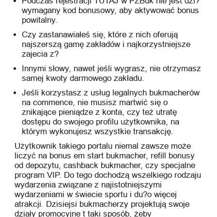
Podczas rejestracji TUTAJ w PZBuk nie jest dzi?
wymagany kod bonusowy, aby aktywować bonus
powitalny.
Czy zastanawiałeś się, które z nich oferują
najszerszą gamę zakładów i najkorzystniejsze
zajecia z?
Innymi słowy, nawet jeśli wygrasz, nie otrzymasz
samej kwoty darmowego zakładu.
Jeśli korzystasz z usług legalnych bukmacherów
na commence, nie musisz martwić się o
znikające pieniądze z konta, czy też utratę
dostępu do swojego profilu użytkownika, na
którym wykonujesz wszystkie transakcję.
Użytkownik takiego portalu niemal zawsze może
liczyć na bonus em start bukmacher, refill bonusy
od depozytu, cashback bukmacher, czy specjalne
program VIP. Do tego dochodzą wszelkiego rodzaju
wydarzenia związane z najistotniejszymi
wydarzeniami w świecie sportu i du?o więcej
atrakcji. Dzisiejsi bukmacherzy projektują swoje
działy promocyjne t taki sposób, żeby