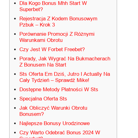
Dla Kogo Bonus Mhh Start W
Superbet?
Rejestracja Z Kodem Bonusowym
Pzbuk – Krok 3
Porównanie Promocji Z Różnymi
Warunkami Obrotu
Czy Jest W Forbet Freebet?
Porady, Jak Wygrać Na Bukmacherach
Z Bonusem Na Start
Sts Oferta Em Dziś, Jutro I Actually Na
Cały Tydzień – Sprawdź Mike!
Dostępne Metody Płatności W Sts
Specjalna Oferta Sts
Jak Obliczyć Warunki Obrotu
Bonusem?
Najlepsze Bonusy Urodzinowe
Czy Warto Odebrać Bonus 2024 W