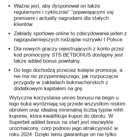
Ważne jest, aby dysponował on także
regularnymi i cyklicznie” “pojawiającymi się
premiami i actually nagrodami dla stałych
klientów.
Zakłady sportowe online to zdecydowanie jeden z
najpopularniejszych rodzajów rozrywki t Polsce.
Dla nowych graczy rejestrujących z konto przez
kod promocyjny STS BETBONUS dostępny jest
także added bonus powitalny.
Do tego dochodzą przecież kolejne promocje, a
nie ma nic przyjemniejszego, jak rozpoczęcie
przygody w zakładach bukmacherskich z
dodatkowym kapitałem na grę.
Wytyczne korzystania unces bonusu na begin u
tego buka wyróżniają się przede wszystkim niskim
obrotem oraz idealną minimalną liczbą typów mhh
kuponie, która kwalifikuje kupon do obrotu. W
Superbet added bonus na start jest niezwykle
urozmaicony, corp podnosi jego atrakcyjność w
roku 2024. Dzięki temu gwarantuje on nie tylko