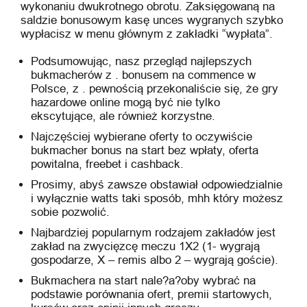
wykonaniu dwukrotnego obrotu. Zaksięgowaną na
saldzie bonusowym kasę unces wygranych szybko
wypłacisz w menu głównym z zakładki “wypłata”.
Podsumowując, nasz przegląd najlepszych
bukmacherów z . bonusem na commence w
Polsce, z . pewnością przekonaliście się, że gry
hazardowe online mogą być nie tylko
ekscytujące, ale również korzystne.
Najczęściej wybierane oferty to oczywiście
bukmacher bonus na start bez wpłaty, oferta
powitalna, freebet i cashback.
Prosimy, abyś zawsze obstawiał odpowiedzialnie
i wyłącznie watts taki sposób, mhh który możesz
sobie pozwolić.
Najbardziej popularnym rodzajem zakładów jest
zakład na zwycięzcę meczu 1X2 (1- wygrają
gospodarze, X – remis albo 2 – wygrają goście).
Bukmachera na start nale?a?oby wybrać na
podstawie porównania ofert, premii startowych,