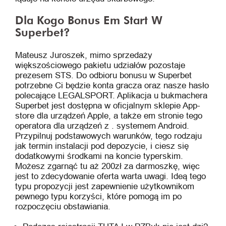
Dla Kogo Bonus Em Start W
Superbet?
Mateusz Juroszek, mimo sprzedaży
większościowego pakietu udziałów pozostaje
prezesem STS. Do odbioru bonusu w Superbet
potrzebne Ci będzie konta gracza oraz nasze hasło
polecające LEGALSPORT. Aplikacja u bukmachera
Superbet jest dostępna w oficjalnym sklepie App-
store dla urządzeń Apple, a także em stronie tego
operatora dla urządzeń z . systemem Android.
Przypilnuj podstawowych warunków, tego rodzaju
jak termin instalacji pod depozycie, i ciesz się
dodatkowymi środkami na koncie typerskim.
Możesz zgarnąć tu aż 200zł za darmoszkę, więc
jest to zdecydowanie oferta warta uwagi. Ideą tego
typu propozycji jest zapewnienie użytkownikom
pewnego typu korzyści, które pomogą im po
rozpoczęciu obstawiania.