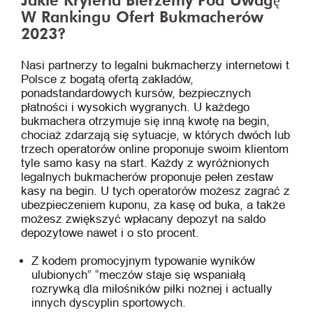
Jakie Kryteria Bierzemy Pod Uwagę
W Rankingu Ofert Bukmacherów
2023?
Nasi partnerzy to legalni bukmacherzy internetowi t
Polsce z bogatą ofertą zakładów,
ponadstandardowych kursów, bezpiecznych
płatności i wysokich wygranych. U każdego
bukmachera otrzymuje się inną kwotę na begin,
chociaż zdarzają się sytuacje, w których dwóch lub
trzech operatorów online proponuje swoim klientom
tyle samo kasy na start. Każdy z wyróżnionych
legalnych bukmacherów proponuje pełen zestaw
kasy na begin. U tych operatorów możesz zagrać z
ubezpieczeniem kuponu, za kasę od buka, a także
możesz zwiększyć wpłacany depozyt na saldo
depozytowe nawet i o sto procent.
Z kodem promocyjnym typowanie wyników
ulubionych” “meczów staje się wspaniałą
rozrywką dla miłośników piłki nożnej i actually
innych dyscyplin sportowych.