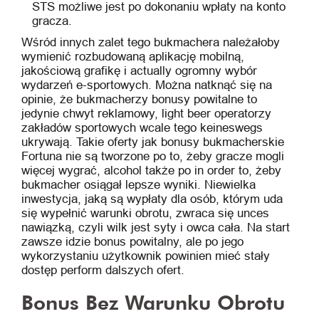
STS możliwe jest po dokonaniu wpłaty na konto
gracza.
Wśród innych zalet tego bukmachera należałoby
wymienić rozbudowaną aplikację mobilną,
jakościową grafikę i actually ogromny wybór
wydarzeń e-sportowych. Można natknąć się na
opinie, że bukmacherzy bonusy powitalne to
jedynie chwyt reklamowy, light beer operatorzy
zakładów sportowych wcale tego keineswegs
ukrywają. Takie oferty jak bonusy bukmacherskie
Fortuna nie są tworzone po to, żeby gracze mogli
więcej wygrać, alcohol także po in order to, żeby
bukmacher osiągał lepsze wyniki. Niewielka
inwestycja, jaką są wypłaty dla osób, którym uda
się wypełnić warunki obrotu, zwraca się unces
nawiązką, czyli wilk jest syty i owca cała. Na start
zawsze idzie bonus powitalny, ale po jego
wykorzystaniu użytkownik powinien mieć stały
dostęp perform dalszych ofert.
Bonus Bez Warunku Obrotu