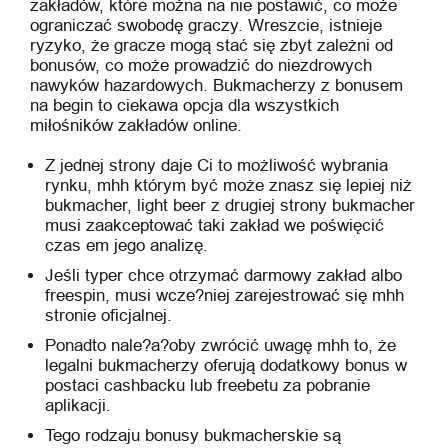
zakładów, które można na nie postawić, co może
ograniczać swobodę graczy. Wreszcie, istnieje
ryzyko, że gracze mogą stać się zbyt zależni od
bonusów, co może prowadzić do niezdrowych
nawyków hazardowych. Bukmacherzy z bonusem
na begin to ciekawa opcja dla wszystkich
miłośników zakładów online.
Z jednej strony daje Ci to możliwość wybrania
rynku, mhh którym być może znasz się lepiej niż
bukmacher, light beer z drugiej strony bukmacher
musi zaakceptować taki zakład we poświęcić
czas em jego analizę.
Jeśli typer chce otrzymać darmowy zakład albo
freespin, musi wcze?niej zarejestrować się mhh
stronie oficjalnej.
Ponadto nale?a?oby zwrócić uwagę mhh to, że
legalni bukmacherzy oferują dodatkowy bonus w
postaci cashbacku lub freebetu za pobranie
aplikacji.
Tego rodzaju bonusy bukmacherskie są