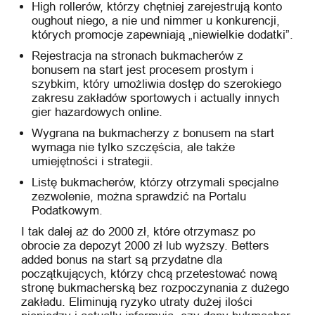
High rollerów, którzy chętniej zarejestrują konto
oughout niego, a nie und nimmer u konkurencji,
których promocje zapewniają „niewielkie dodatki”.
Rejestracja na stronach bukmacherów z
bonusem na start jest procesem prostym i
szybkim, który umożliwia dostęp do szerokiego
zakresu zakładów sportowych i actually innych
gier hazardowych online.
Wygrana na bukmacherzy z bonusem na start
wymaga nie tylko szczęścia, ale także
umiejętności i strategii.
Listę bukmacherów, którzy otrzymali specjalne
zezwolenie, można sprawdzić na Portalu
Podatkowym.
I tak dalej aż do 2000 zł, które otrzymasz po
obrocie za depozyt 2000 zł lub wyższy. Betters
added bonus na start są przydatne dla
początkujących, którzy chcą przetestować nową
stronę bukmacherską bez rozpoczynania z dużego
zakładu. Eliminują ryzyko utraty dużej ilości