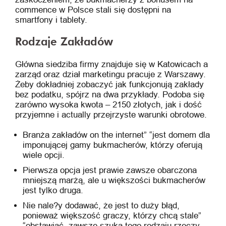
commence w Polsce stali się dostępni na
smartfony i tablety.
Rodzaje Zakładów
Główna siedziba firmy znajduje się w Katowicach a
zarząd oraz dział marketingu pracuje z Warszawy.
Żeby dokładniej zobaczyć jak funkcjonują zakłady
bez podatku, spójrz na dwa przykłady. Podoba się
zarówno wysoka kwota – 2150 złotych, jak i dość
przyjemne i actually przejrzyste warunki obrotowe.
Branża zakładów on the internet” “jest domem dla
imponującej gamy bukmacherów, którzy oferują
wiele opcji.
Pierwsza opcja jest prawie zawsze obarczona
mniejszą marżą, ale u większości bukmacherów
jest tylko druga.
Nie nale?y dodawać, że jest to duży błąd,
ponieważ większość graczy, którzy chcą stale”
“obstawiać, zawsze szuka tego rodzaju rzeczy.