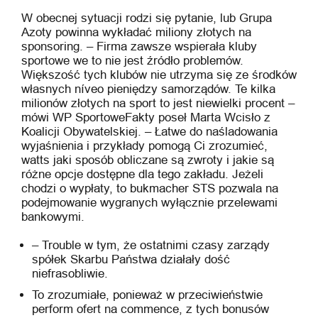
W obecnej sytuacji rodzi się pytanie, lub Grupa
Azoty powinna wykładać miliony złotych na
sponsoring. – Firma zawsze wspierała kluby
sportowe we to nie jest źródło problemów.
Większość tych klubów nie utrzyma się ze środków
własnych níveo pieniędzy samorządów. Te kilka
milionów złotych na sport to jest niewielki procent –
mówi WP SportoweFakty poseł Marta Wcisło z
Koalicji Obywatelskiej. – Łatwe do naśladowania
wyjaśnienia i przykłady pomogą Ci zrozumieć,
watts jaki sposób obliczane są zwroty i jakie są
różne opcje dostępne dla tego zakładu. Jeżeli
chodzi o wypłaty, to bukmacher STS pozwala na
podejmowanie wygranych wyłącznie przelewami
bankowymi.
– Trouble w tym, że ostatnimi czasy zarządy
spółek Skarbu Państwa działały dość
niefrasobliwie.
To zrozumiałe, ponieważ w przeciwieństwie
perform ofert na commence, z tych bonusów