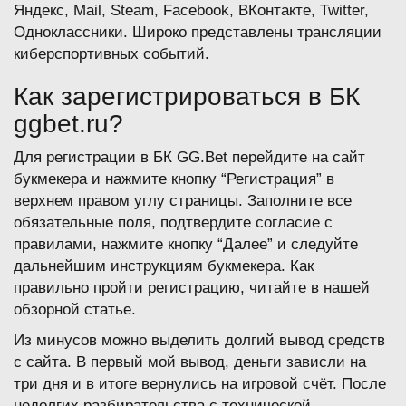
Яндекс, Mail, Steam, Facebook, ВКонтакте, Twitter,
Одноклассники. Широко представлены трансляции
киберспортивных событий.
Как зарегистрироваться в БК
ggbet.ru?
Для регистрации в БК GG.Bet перейдите на сайт
букмекера и нажмите кнопку “Регистрация” в
верхнем правом углу страницы. Заполните все
обязательные поля, подтвердите согласие с
правилами, нажмите кнопку “Далее” и следуйте
дальнейшим инструкциям букмекера. Как
правильно пройти регистрацию, читайте в нашей
обзорной статье.
Из минусов можно выделить долгий вывод средств
с сайта. В первый мой вывод, деньги зависли на
три дня и в итоге вернулись на игровой счёт. После
недолгих разбирательства с технической