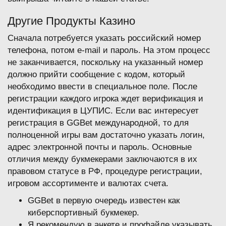
Другие Продукты Казино
Сначала потребуется указать российский номер
телефона, потом e-mail и пароль. На этом процесс
не заканчивается, поскольку на указанный номер
должно прийти сообщение с кодом, который
необходимо ввести в специальное поле. После
регистрации каждого игрока ждет верификация и
идентификация в ЦУПИС. Если вас интересует
регистрация в GGBet международной, то для
полноценной игры вам достаточно указать логин,
адрес электронной почты и пароль. Основные
отличия между букмекерами заключаются в их
правовом статусе в РФ, процедуре регистрации,
игровом ассортименте и валютах счета.
GGBet в первую очередь известен как
киберспортивный букмекер.
Я рекомендую в анкете и профайле указывать