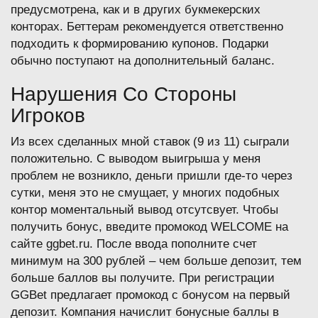
предусмотрена, как и в других букмекерских
конторах. Беттерам рекомендуется ответственно
подходить к формированию купонов. Подарки
обычно поступают на дополнительный баланс.
Нарушения Со Стороны
Игроков
Из всех сделанных мной ставок (9 из 11) сыграли
положительно. С выводом выигрыша у меня
проблем не возникло, деньги пришли где-то через
сутки, меня это не смущает, у многих подобных
контор моментальный вывод отсутсвует. Чтобы
получить бонус, введите промокод WELCOME на
сайте ggbet.ru. После ввода пополните счет
минимум на 300 рублей – чем больше депозит, тем
больше баллов вы получите. При регистрации
GGBet предлагает промокод с бонусом на первый
депозит. Компания начислит бонусные баллы в