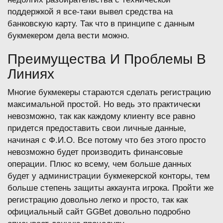
поддержкой я все-таки вывел средства на
банковскую карту. Так что в принципе с данным
букмекером дела вести можно.
Преимущества И Проблемы В
Линиях
Многие букмекеры стараются сделать регистрацию
максимальной простой. Но ведь это практически
невозможно, так как каждому клиенту все равно
придется предоставить свои личные данные,
начиная с Ф.И.О. Все потому что без этого просто
невозможно будет производить финансовые
операции. Плюс ко всему, чем больше данных
будет у администрации букмекерской конторы, тем
больше степень защиты аккаунта игрока. Пройти же
регистрацию довольно легко и просто, так как
официальный сайт GGBet довольно подробно