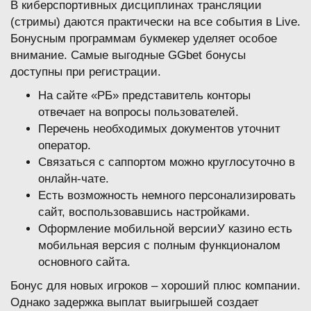
В киберспортивных дисциплинах трансляции
(стримы) даются практически на все события в Live.
Бонусным программам букмекер уделяет особое
внимание. Самые выгодные GGbet бонусы
доступны при регистрации.
На сайте «РБ» представитель конторы
отвечает на вопросы пользователей.
Перечень необходимых документов уточнит
оператор.
Связаться с саппортом можно круглосуточно в
онлайн-чате.
Есть возможность немного персонализировать
сайт, воспользовавшись настройками.
Оформление мобильной версииУ казино есть
мобильная версия с полным функционалом
основного сайта.
Бонус для новых игроков – хороший плюс компании.
Однако задержка выплат выигрышей создает