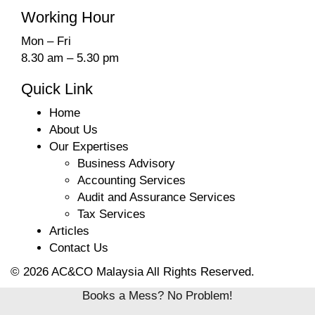
Working Hour
Mon – Fri
8.30 am – 5.30 pm
Quick Link
Home
About Us
Our Expertises
Business Advisory
Accounting Services
Audit and Assurance Services
Tax Services
Articles
Contact Us
© 2026 AC&CO Malaysia
All Rights Reserved.
Books a Mess? No Problem!