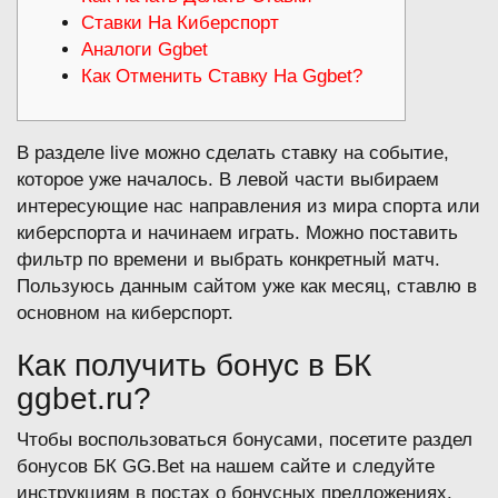
Ставки На Киберспорт
Аналоги Ggbet
Как Отменить Ставку На Ggbet?
В разделе live можно сделать ставку на событие,
которое уже началось. В левой части выбираем
интересующие нас направления из мира спорта или
киберспорта и начинаем играть. Можно поставить
фильтр по времени и выбрать конкретный матч.
Пользуюсь данным сайтом уже как месяц, ставлю в
основном на киберспорт.
Как получить бонус в БК
ggbet.ru?
Чтобы воспользоваться бонусами, посетите раздел
бонусов БК GG.Bet на нашем сайте и следуйте
инструкциям в постах о бонусных предложениях.