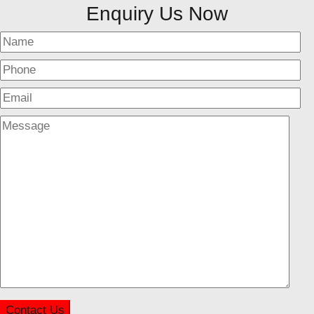
Enquiry Us Now