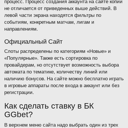
процесс. Процесс создания аккаунта на сайте копии
не отличается от приведенных выше действий. В
левой части экрана находятся фильтры по
событиям, конкретным матчам, лигам и
направлениям.
Официальный Сайт
Слоты распределены по категориям «Новые» и
«Популярные». Также есть сортировка по
провайдерам, но отсутствует возможность выбора
автомата по тематике, количеству линий или
наличию бонусов. На сайте можно бесплатно играть
в игровые аппараты после входа в аккаунт или без
регистрации.
Как сделать ставку в БК
GGbet?
В верхнем меню сайта надо выбрать один из трех