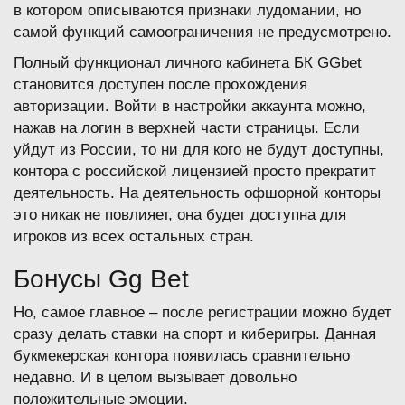
в котором описываются признаки лудомании, но
самой функций самоограничения не предусмотрено.
Полный функционал личного кабинета БК GGbet
становится доступен после прохождения
авторизации. Войти в настройки аккаунта можно,
нажав на логин в верхней части страницы. Если
уйдут из России, то ни для кого не будут доступны,
контора с российской лицензией просто прекратит
деятельность. На деятельность офшорной конторы
это никак не повлияет, она будет доступна для
игроков из всех остальных стран.
Бонусы Gg Bet
Но, самое главное – после регистрации можно будет
сразу делать ставки на спорт и киберигры. Данная
букмекерская контора появилась сравнительно
недавно. И в целом вызывает довольно
положительные эмоции.