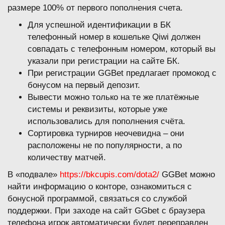
размере 100% от первого пополнения счета.
Для успешной идентификации в БК
телефонный номер в кошельке Qiwi должен
совпадать с телефонным номером, который вы
указали при регистрации на сайте БК.
При регистрации GGBet предлагает промокод с
бонусом на первый депозит.
Вывести можно только на те же платёжные
системы и реквизиты, которые уже
использовались для пополнения счёта.
Сортировка турниров неочевидна – они
расположены не по популярности, а по
количеству матчей.
В «подвале»
https://bkcupis.com/dota2/
GGBet можно
найти информацию о конторе, ознакомиться с
бонусной программой, связаться со службой
поддержки. При заходе на сайт GGbet с браузера
телефона игрок автоматически будет переправлен