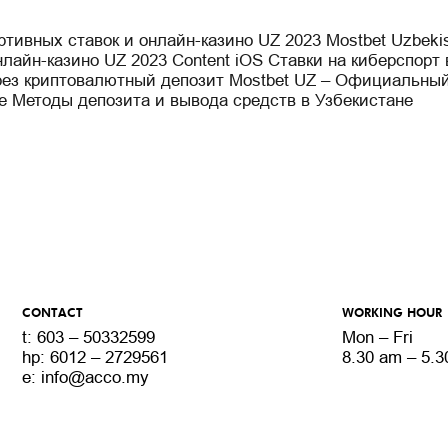
тивных ставок и онлайн-казино UZ 2023 Mostbet Uzbeki
айн-казино UZ 2023 Content iOS Ставки на киберспорт 
рез криптовалютный депозит Mostbet UZ – Официальны
не Методы депозита и вывода средств в Узбекистане
CONTACT
WORKING HOUR
t: 603 – 50332599
Mon – Fri
hp: 6012 – 2729561
8.30 am – 5.3
e: info@acco.my