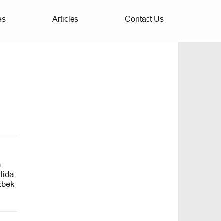
es
Articles
Contact Us
h
lida
zbek