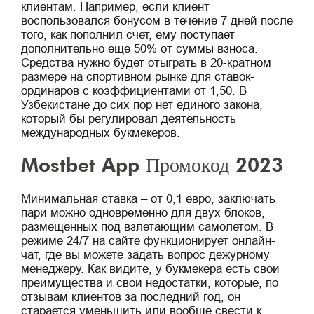
клиентам. Например, если клиент
воспользовался бонусом в течение 7 дней после
того, как пополнил счет, ему поступает
дополнительно еще 50% от суммы взноса.
Средства нужно будет отыграть в 20-кратном
размере на спортивном рынке для ставок-
ординаров с коэффициентами от 1,50. В
Узбекистане до сих пор нет единого закона,
который бы регулировал деятельность
международных букмекеров.
Mostbet App Промокод 2023
Минимальная ставка – от 0,1 евро, заключать
пари можно одновременно для двух блоков,
размещенных под взлетающим самолетом. В
режиме 24/7 на сайте функционирует онлайн-
чат, где вы можете задать вопрос дежурному
менеджеру. Как видите, у букмекера есть свои
преимущества и свои недостатки, которые, по
отзывам клиентов за последний год, он
старается уменьшить или вообще свести к