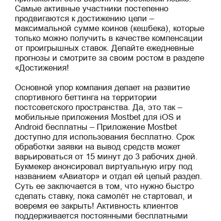
Самые активные участники постепенно
продвигаются к достижению цели –
максимальной сумме коинов (кешбека), которые
только можно получить в качестве компенсации
от проигрышных ставок. Делайте ежедневные
прогнозы и смотрите за своим ростом в разделе
«Достижения!
Основной упор компания делает на развитие
спортивного беттинга на территории
постсоветского пространства. Да, это так –
мобильные приложения Mostbet для iOS и
Android бесплатны – Приложение Mostbet
доступно для использования бесплатно. Срок
обработки заявки на вывод средств может
варьироваться от 15 минут до 3 рабочих дней.
Букмекер анонсировал виртуальную игру под
названием «Авиатор» и отдал ей целый раздел.
Суть ее заключается в том, что нужно быстро
сделать ставку, пока самолёт не стартовал, и
вовремя ее закрыть! Активность клиентов
поддерживается постоянными бесплатными