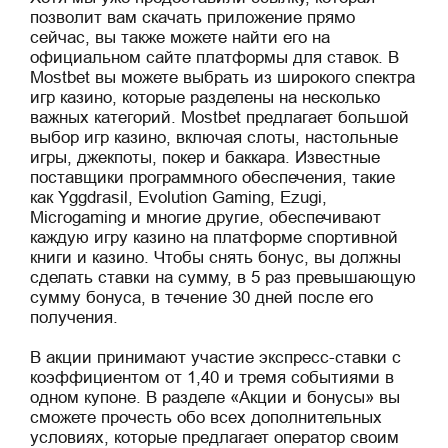
позволит вам скачать приложение прямо
сейчас, вы также можете найти его на
официальном сайте платформы для ставок. В
Mostbet вы можете выбрать из широкого спектра
игр казино, которые разделены на несколько
важных категорий. Mostbet предлагает большой
выбор игр казино, включая слоты, настольные
игры, джекпоты, покер и баккара. Известные
поставщики программного обеспечения, такие
как Yggdrasil, Evolution Gaming, Ezugi,
Microgaming и многие другие, обеспечивают
каждую игру казино на платформе спортивной
книги и казино. Чтобы снять бонус, вы должны
сделать ставки на сумму, в 5 раз превышающую
сумму бонуса, в течение 30 дней после его
получения.
В акции принимают участие экспресс-ставки с
коэффициентом от 1,40 и тремя событиями в
одном купоне. В разделе «Акции и бонусы» вы
сможете прочесть обо всех дополнительных
условиях, которые предлагает оператор своим