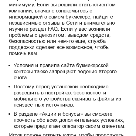
минимуму. Если вы решили стать клиентом
компании, вначале ознакомьтесь с
информацией о самом букмекере, найдите
независимые отзывы в Сети и внимательно
изучите раздел FAQ. Если у вас возникли
проблемы с депозитом, выводом средств,
безопасностью или чем-то еще, служба
поддержки сделает все возможное, чтобы
помочь вам.
Условия и правила сайта букмекерской
конторы также запрещают ведение второго
счета.
Поэтому перед установкой необходимо
разрешить в настройках безопасности
мобильного устройства скачивать файлы из
неизвестных источников.
В разделе «Акции и бонусы» вы сможете
прочесть обо всех дополнительных условиях,
которые предлагает оператор своим клиентам.
Игрок должен открыть купон, чтобы продолжить