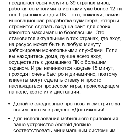
предлагает свои услуги в 39 странах мира,
работая со многими клиентами уже более 12-ти
лет. Приложение для ПК – это, пожалуй, самая
инновационная разработка букмекера, который
стремится сделать вход на сайт для своих
клиентов максимально безопасным. Это
становится актуальным в тех странах, где вход
на ресурс может быть в любую минуту
заблокирован монопольными службами. Если
вы находитесь дома, лучше всего вход
осуществить с домашнего ПК с большим
экраном. Игры начинаются каждые 15 минут,
проходят очень быстро и динамично, поэтому
клиенты могут сделать ставку и просто
наслаждаться процессом игры, происходящем
на поле, корте или дистанции.
Делайте ежедневные прогнозы и смотрите за
своим ростом в разделе «Достижения!
Для использования мобильного приложения
ваше устройство Android должно
соответствовать минимальным системным