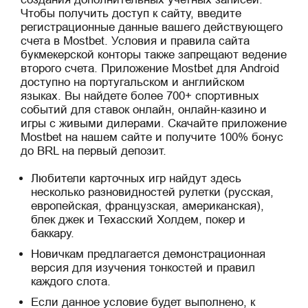
Чтобы получить доступ к сайту, введите
регистрационные данные вашего действующего
счета в Mostbet. Условия и правила сайта
букмекерской конторы также запрещают ведение
второго счета. Приложение Mostbet для Android
доступно на португальском и английском
языках. Вы найдете более 700+ спортивных
событий для ставок онлайн, онлайн-казино и
игры с живыми дилерами. Скачайте приложение
Mostbet на нашем сайте и получите 100% бонус
до BRL на первый депозит.
Любители карточных игр найдут здесь
несколько разновидностей рулетки (русская,
европейская, французская, американская),
блек джек и Техасский Холдем, покер и
баккару.
Новичкам предлагается демонстрационная
версия для изучения тонкостей и правил
каждого слота.
Если данное условие будет выполнено, к