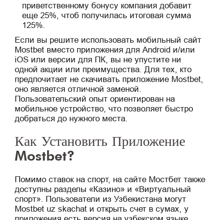
приветственному бонусу компания добавит
еще 25%, чтоб получилась итоговая сумма
125%.
Если вы решите использовать мобильный сайт
Mostbet вместо приложения для Android и/или
iOS или версии для ПК, вы не упустите ни
одной акции или преимущества. Для тех, кто
предпочитает не скачивать приложение Mostbet,
оно является отличной заменой.
Пользовательский опыт ориентирован на
мобильное устройство, что позволяет быстро
добраться до нужного места.
Как Установить Приложение
Mostbet?
Помимо ставок на спорт, на сайте Мостбет также
доступны разделы «Казино» и «Виртуальный
спорт». Пользователи из Узбекистана могут
Mostbet uz skachat и открыть счет в сумах, у
приложения есть версия на узбекском языке.