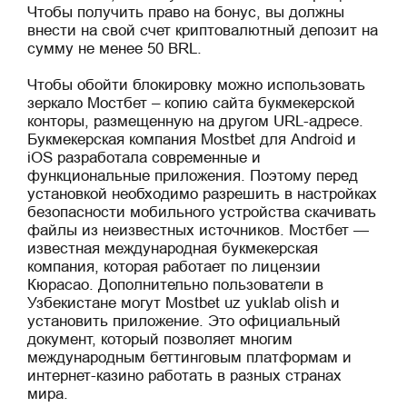
Чтобы получить право на бонус, вы должны
внести на свой счет криптовалютный депозит на
сумму не менее 50 BRL.
Чтобы обойти блокировку можно использовать
зеркало Мостбет – копию сайта букмекерской
конторы, размещенную на другом URL-адресе.
Букмекерская компания Mostbet для Android и
iOS разработала современные и
функциональные приложения. Поэтому перед
установкой необходимо разрешить в настройках
безопасности мобильного устройства скачивать
файлы из неизвестных источников. Мостбет —
известная международная букмекерская
компания, которая работает по лицензии
Кюрасао. Дополнительно пользователи в
Узбекистане могут Mostbet uz yuklab olish и
установить приложение. Это официальный
документ, который позволяет многим
международным беттинговым платформам и
интернет-казино работать в разных странах
мира.