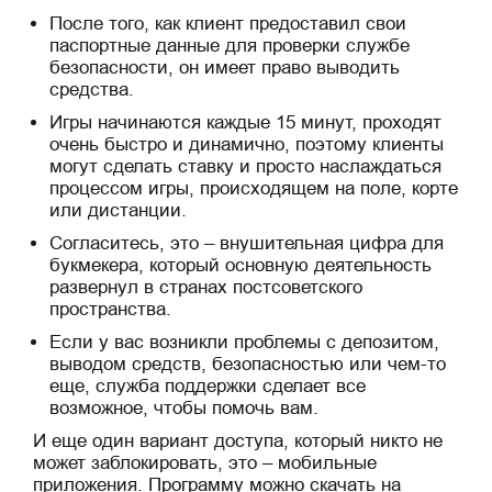
После того, как клиент предоставил свои
паспортные данные для проверки службе
безопасности, он имеет право выводить
средства.
Игры начинаются каждые 15 минут, проходят
очень быстро и динамично, поэтому клиенты
могут сделать ставку и просто наслаждаться
процессом игры, происходящем на поле, корте
или дистанции.
Согласитесь, это – внушительная цифра для
букмекера, который основную деятельность
развернул в странах постсоветского
пространства.
Если у вас возникли проблемы с депозитом,
выводом средств, безопасностью или чем-то
еще, служба поддержки сделает все
возможное, чтобы помочь вам.
И еще один вариант доступа, который никто не
может заблокировать, это – мобильные
приложения. Программу можно скачать на