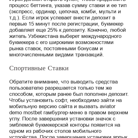
процесс беттинга, указав сумму ставки и ее тип
(экспресс, ординар, цепочка, комби, мульти и
т.д.). Если игрок успевает внести депозит в
первые 15 минут после регистрации, букмекер
добавляет еще 25% к депозиту. Конечно, любой
житель Узбекистана выберет международного
букмекера с его широкими возможностями
рынка ставок, постоянными бонусам и
многочисленными видами транзакций.
Спортивные Ставки
Обратите внимание, что выводить средства
пользователю разрешается только тем же
способом, которым ранее был пополнен депозит.
Чтобы установить софт, необходимо зайти на
мобильную версию сайта и вызвать aviator
demo mostbet гамбургер-меню в правом верхнем
углу. После завершения установки значок с
эмблемой букмекерской конторы появится на
одном из рабочих столов мобильного
устройства. После завершения установки ярлык