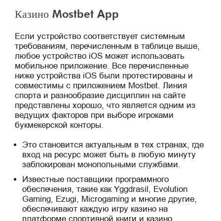
Казино Mostbet App
Если устройство соответствует системным
требованиям, перечисленным в таблице выше,
любое устройство iOS может использовать
мобильное приложение. Все перечисленные
ниже устройства iOS были протестированы и
совместимы с приложением Mostbet. Линия
спорта и разнообразие дисциплин на сайте
представлены хорошо, что является одним из
ведущих факторов при выборе игроками
букмекерской конторы.
Это становится актуальным в тех странах, где
вход на ресурс может быть в любую минуту
заблокирован монопольными службами.
Известные поставщики программного
обеспечения, такие как Yggdrasil, Evolution
Gaming, Ezugi, Microgaming и многие другие,
обеспечивают каждую игру казино на
платформе спортивной книги и казино.