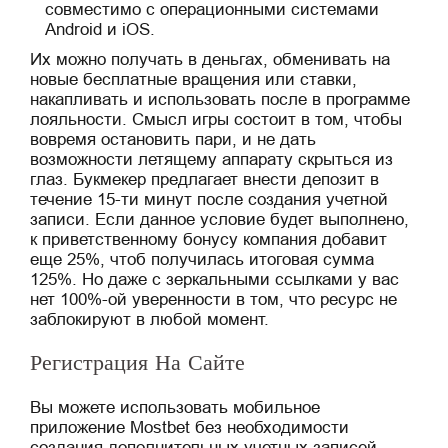
совместимо с операционными системами
Android и iOS.
Их можно получать в деньгах, обменивать на
новые бесплатные вращения или ставки,
накапливать и использовать после в программе
лояльности. Смысл игры состоит в том, чтобы
вовремя остановить пари, и не дать
возможности летящему аппарату скрыться из
глаз. Букмекер предлагает внести депозит в
течение 15-ти минут после создания учетной
записи. Если данное условие будет выполнено,
к приветственному бонусу компания добавит
еще 25%, чтоб получилась итоговая сумма
125%. Но даже с зеркальными ссылками у вас
нет 100%-ой уверенности в том, что ресурс не
заблокируют в любой момент.
Регистрация На Сайте
Вы можете использовать мобильное
приложение Mostbet без необходимости
создания дополнительных учетных записей.