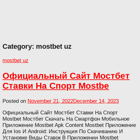
Category:
mostbet uz
mostbet uz
Официальный Сайт Мостбет
Ставки На Спорт Mostbe
Posted on
November 21, 2022
December 14, 2023
Официальный Сайт Мостбет Ставки На Спорт
Mostbet Мостбет Скачать На Смартфон Мобильное
Приложение Mostbet Apk Content Mostbet Приложение
Для Ios И Android: Инструкция По Скачиванию И
Установке Виды Ставок В Приложении Mostbet